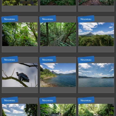
Nouveau
Nouveau
Nouveau
Nouveau
Nouveau
Nouveau
Nouveau
Nouveau
Nouveau