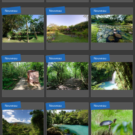
Nouveau
Nouveau
Nouveau
Nouveau
Nouveau
Nouveau
Nouveau
Nouveau
Nouveau