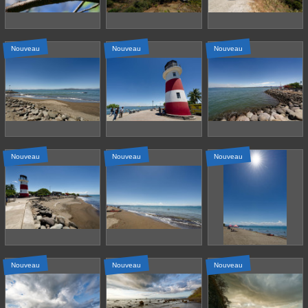
Nouveau
Nouveau
Nouveau
Nouveau
Nouveau
Nouveau
Nouveau
Nouveau
Nouveau