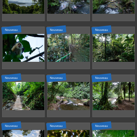
Nouveau
Nouveau
Nouveau
Nouveau
Nouveau
Nouveau
Nouveau
Nouveau
Nouveau