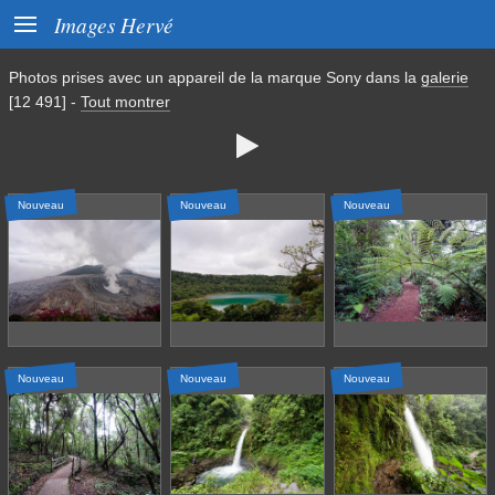

Images Hervé
Photos prises avec un appareil de la marque
Sony
dans la
galerie
[12 491]
-
Tout montrer

Nouveau
Nouveau
Nouveau
Nouveau
Nouveau
Nouveau