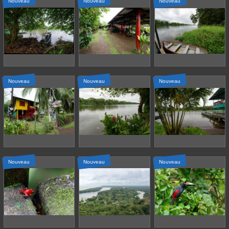
Nouveau
Nouveau
Nouveau
Nouveau
Nouveau
Nouveau
Nouveau
Nouveau
Nouveau