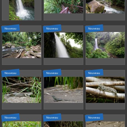
Nouveau
Nouveau
Nouveau
Nouveau
Nouveau
Nouveau
Nouveau
Nouveau
Nouveau