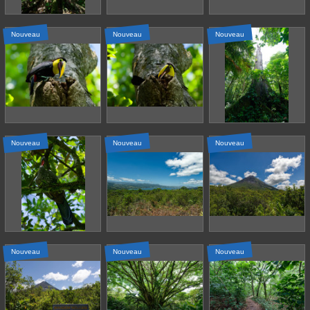
Nouveau
Nouveau
Nouveau
Nouveau
Nouveau
Nouveau
Nouveau
Nouveau
Nouveau