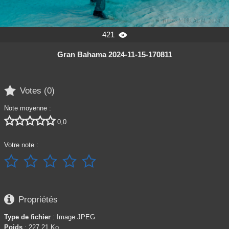
421

Gran Bahama 2024-11-15-170811

Votes (
0
)
Note moyenne :





0,0
Votre note :






Propriétés
Type de fichier
: Image JPEG
Poids
: 227,21 Ko