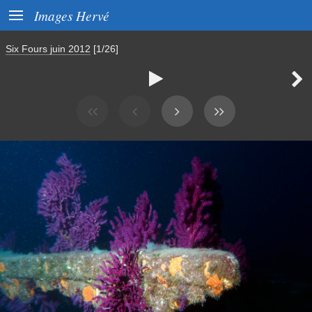

Images Hervé
Six Fours juin 2012
[1/26]

