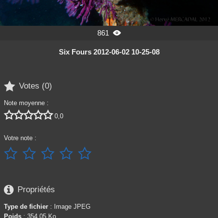
861

Six Fours 2012-06-02 10-25-08

Votes (
0
)
Note moyenne :





0,0
Votre note :






Propriétés
Type de fichier
: Image JPEG
Poids
: 354,05 Ko