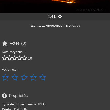
1,4 k

Réunion 2019-10-25 18-39-56

Votes (
0
)
Note moyenne :





0,0
Votre note :






Propriétés
Type de fichier
: Image JPEG
Poids
: 119,02 Ko