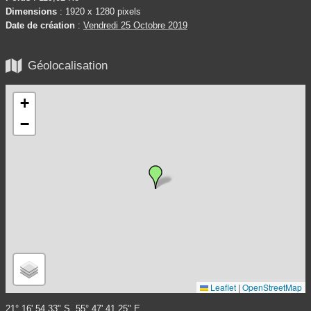
Dimensions
: 1920 x 1280 pixels
Date de création
:
Vendredi 25 Octobre 2019

Géolocalisation
+
−
Leaflet
|
OpenStreetMap
21° 16' 54.33" S, 55° 47' 41.25" E