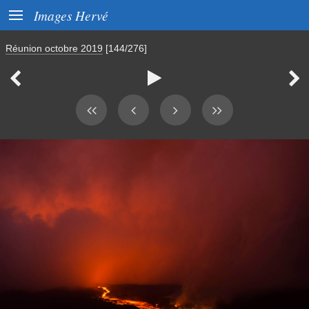

Images Hervé
Réunion octobre 2019
[144/276]


