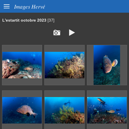

Images Hervé
L'estartit octobre 2023
[37]

